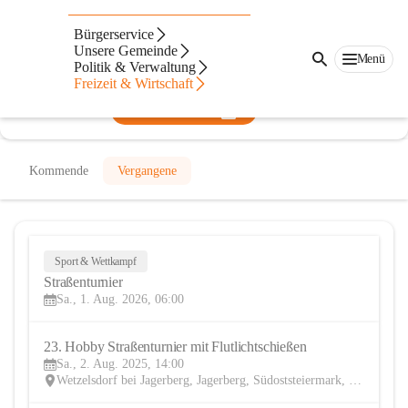
ESV Wetzelsdorf
Bürgerservice
Unsere Gemeinde
@esv-wetzelsdorf
Menü
Politik & Verwaltung
Eisstockschießen
Freizeit & Wirtschaft
In CITIES öffnen
Kommende
Vergangene
Sport & Wettkampf
1
Straßenturnier
AUG
Sa., 1. Aug. 2026, 06:00
23. Hobby Straßenturnier mit Flutlichtschießen
2
Sa., 2. Aug. 2025, 14:00
AUG
Wetzelsdorf bei Jagerberg, Jagerberg, Südoststeiermark, Steiermark, AUT