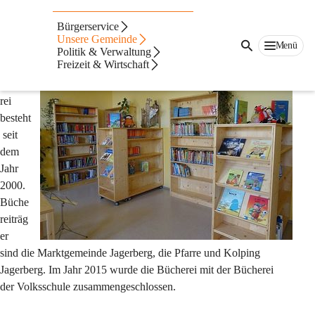
Bücherei
Bürgerservice
Öffentliche Bücherei Jagerberg
Unsere Gemeinde
Menü
Politik & Verwaltung
Freizeit & Wirtschaft
Die 
Büche
rei 
besteht
 seit 
dem 
Jahr 
2000. 
Büche
reiträg
er 
sind die Marktgemeinde Jagerberg, die Pfarre und Kolping 
Jagerberg. Im Jahr 2015 wurde die Bücherei mit der Bücherei 
der Volksschule zusammengeschlossen.