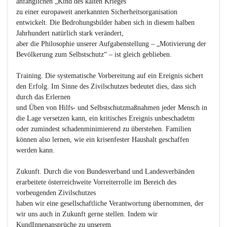
anfänglichen „Kind des kalten Krieges“

zu einer europaweit anerkannten Sicherheitsorganisation 
entwickelt. Die Bedrohungsbilder haben sich in diesem halben 
Jahrhundert natürlich stark verändert,

aber die Philosophie unserer Aufgabenstellung – „Motivierung der 
Bevölkerung zum Selbstschutz“ – ist gleich geblieben.

Training.
 Die systematische Vorbereitung auf ein Ereignis sichert 
den Erfolg. Im Sinne des Zivilschutzes bedeutet dies, dass sich 
durch das Erlernen

und Üben von Hilfs- und Selbstschutzmaßnahmen jeder Mensch in 
die Lage versetzen kann, ein kritisches Ereignis unbeschadetm 
oder zumindest schadenminimierend zu überstehen. Familien 
können also lernen, wie ein krisenfester Haushalt geschaffen 
werden kann. 

Zukunft. 
Durch die von Bundesverband und Landesverbänden 
erarbeitete österreichweite Vorreiterrolle im Bereich des 
vorbeugenden Zivilschutzes

haben wir eine gesellschaftliche Verantwortung übernommen, der 
wir uns auch in Zukunft gerne stellen. Indem wir 
KundInnenansprüche zu unserem
