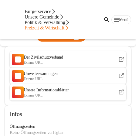
Zivilschutzverband Steiermark
Bürgerservice
Unsere Gemeinde
@zivilschutzverband-steiermark
Menü
Politik & Verwaltung
Soziale Einrichtung, Gemeinnütziger Verein
Freizeit & Wirtschaft
In CITIES öffnen
Der Zivilschutzverband
Externe URL
Unwetterwarnungen
Externe URL
Unsere Informationsblätter
Externe URL
Infos
Öffnungszeiten
Keine Öffnungszeiten verfügbar