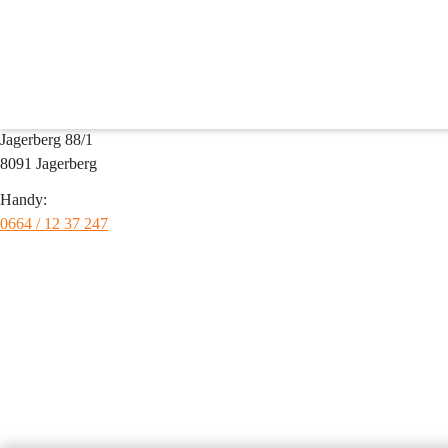
Wander- und Fischerclub
Ansprechpartner: 
Alois Edelsbrunner
Adresse:
Jagerberg 88/1
8091 Jagerberg
Handy:
0664 / 12 37 247