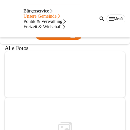
Volksschule Jagerberg
Bürgerservice
Unsere Gemeinde
@volksschule-jagerberg
Menü
Politik & Verwaltung
Volksschule
Freizeit & Wirtschaft
In CITIES öffnen
Alle Fotos