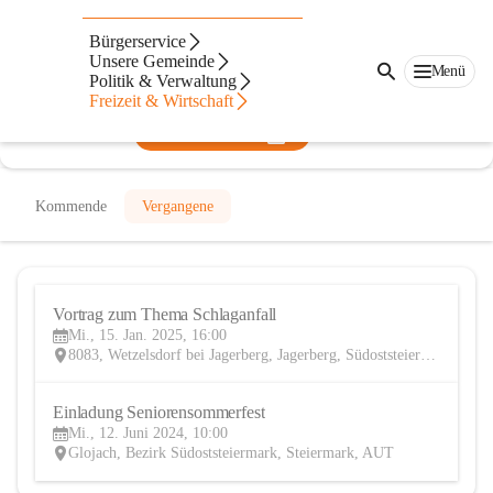
Seniorenbund Jagerberg
Bürgerservice
Unsere Gemeinde
@seniorenbund-jagerberg
Menü
Politik & Verwaltung
Senioren- und Pensionistenverein
Freizeit & Wirtschaft
In CITIES öffnen
Kommende
Vergangene
Vortrag zum Thema Schlaganfall
15
Mi., 15. Jan. 2025, 16:00
JAN
8083, Wetzelsdorf bei Jagerberg, Jagerberg, Südoststeiermark, Steiermark, AUT
Einladung Seniorensommerfest
12
Mi., 12. Juni 2024, 10:00
JUN
Glojach, Bezirk Südoststeiermark, Steiermark, AUT