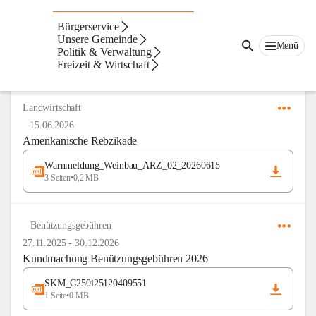
Amtstafel
Bürgerservice
Unsere Gemeinde
Menü
Politik & Verwaltung
Freizeit & Wirtschaft
Anzeigeart
Neueste zuerst
Landwirtschaft
15.06.2026
Amerikanische Rebzikade
Warnmeldung_Weinbau_ARZ_02_20260615
3 Seiten
•
0,2 MB
Benützungsgebühren
27.11.2025
-
30.12.2026
Kundmachung Benützungsgebühren 2026
SKM_C250i25120409551
1 Seite
•
0 MB