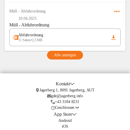
Müll - Abfuhrordnung
10.04.2025
Müll - Abfuhrordnung
Abfuhrordnung
11 Seiten
•
2,5 MB
Alle anzeigen
Kontakt
Jagerberg 1, 8091 Jagerberg, AUT
gde@jagerberg.info
+43 3184 8231
Geschlossen
App Store
Android
iOS