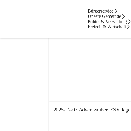
Bürgerservice
Alben
Artikel
Dateien
Kont
Beste Resultate
Unsere Gemeinde
Politik & Verwaltung
Suchergebnisse
Suchergebnisse:
Freizeit & Wirtschaft
3
2024-12-01 Adventzauber Jagerberg
+
2025-12-07 Adventzauber, ESV Jage