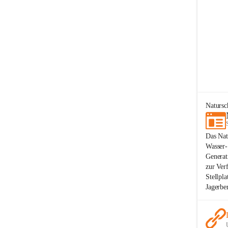
Naturs
Das Nat
Wasser-
Generat
zur Ver
Stellpl
Jagerbe