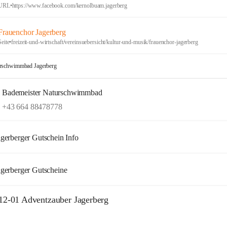
URL
•
https://www.facebook.com/kernolbuam.jagerberg
Frauenchor Jagerberg
Seite
•
freizeit-und-wirtschaft/vereinsuebersicht/kultur-und-musik/frauenchor-jagerberg
rschwimmbad Jagerberg
Bademeister Naturschwimmbad
+43 664 88478778
agerberger Gutschein Info
agerberger Gutscheine
12-01 Adventzauber Jagerberg