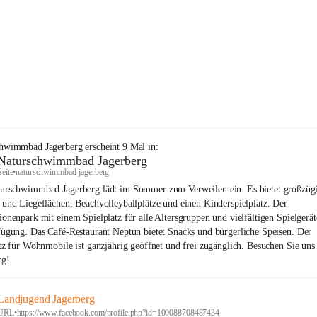
+59
chwimmbad Jagerberg
erscheint
9
Mal in:
Naturschwimmbad Jagerberg
Seite
•
naturschwimmbad-jagerberg
urschwimmbad Jagerberg lädt im Sommer zum Verweilen ein. Es bietet großzüg
 und Liegeflächen, Beachvolleyballplätze und einen Kinderspielplatz. Der
ionenpark mit einem Spielplatz für alle Altersgruppen und vielfältigen Spielgerät
fügung. Das Café-Restaurant Neptun bietet Snacks und bürgerliche Speisen. Der
atz für Wohnmobile ist ganzjährig geöffnet und frei zugänglich. Besuchen Sie uns
rg!
Landjugend Jagerberg
URL
•
https://www.facebook.com/profile.php?id=100088708487434