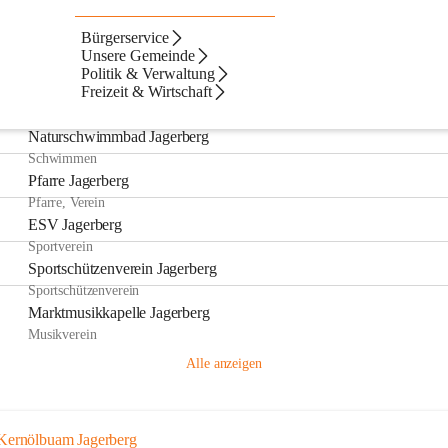
Bürgerservice
Artikel
Dateien
Kontakte
Navigation
Seiten
Unsere Gemeinde
Politik & Verwaltung
ebnisse
ebnisse:
Freizeit & Wirtschaft
n
Naturschwimmbad Jagerberg
Schwimmen
Pfarre Jagerberg
Pfarre, Verein
ESV Jagerberg
Sportverein
Sportschützenverein Jagerberg
Sportschützenverein
Marktmusikkapelle Jagerberg
Musikverein
Alle anzeigen
Kernölbuam Jagerberg