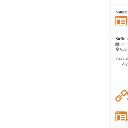
Naturs
Stellu
Do., 
Jage
Veranstal
Jag