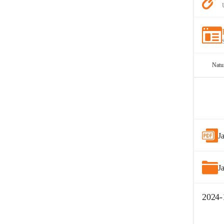
Natu
J
J
2024-