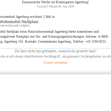
Einsatzreiche Woche im Kindergarten Jagerberg!
Lesezeit 1 Minute
•
30. Juni 2026
chwimmbad Jagerberg
erscheint
5
Mal in:
Wohnmobil-Stellplatz
Seite
•
wohnmobil-stellplatz
il-Stellplatz beim Naturschwimmbad Jagerberg bietet kostenlosen und
erungsfreien Parkplatz mit Ver- und Entsorgungseinrichtungen. Adresse: A-8091
rg, Jagerberg 141. Kontakt: Gemeindeamt Jagerberg, Telefon: +43 3184 8231.
Du hast nicht das gefunden, wonach du gesucht hast?
che es mit einem detaillierteren Suchbegriff, um genauere Suchergebnisse zu erh
Erneut versuchen