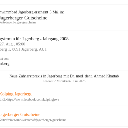
chwimmbad Jagerberg
erscheint
5
Mal in:
Jagerberger Gutscheine
Seite
•
jagerberger-gutscheine
ngstermin für Jagerberg - Jahrgang 2008
27. Aug., 05:00
rberg 1, 8091 Jagerberg, AUT
tet von
erberg
Neue Zahnarztpraxis in Jagerberg mit Dr. med. dent. Ahmed Khattab
Lesezeit 2 Minuten
•
4. Juni 2025
Kolping Jagerberg
URL
•
https://www.facebook.com/kolpingjawa
Jagerberger Gutscheine
Seite
•
freizeit-und-wirtschaft/jagerberger-gutscheine