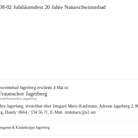
08-02 Jubiläumsfest 20 Jahre Naturschwimmbad
+40
chwimmbad Jagerberg
erscheint
4
Mal in:
Frauenchor Jagerberg
Seite
•
frauenchor-jagerberg
hor Jagerberg, erreichbar über Irmgard Maric-Kaufmann, Adresse Jagerberg 2, 
rg, Handy: 0664 / 134 56 71, E-Mail: irmimaric@a1.net
ergarten & Kinderkrippe Jagerberg