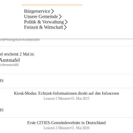
Bürgerservice
Artikel
Navigation
Text
ltate
Unsere Gemeinde
Politik & Verwaltung
ebnisse
ebnisse:
Freizeit & Wirtschaft
Amtstafel
Seite
•
buergerservice/amtstafel
el
erscheint
2
Mal in:
Amtstafel
Seite
•
amtstafel
IES
Kiosk-Modus: Echtzeit-Informationen direkt auf den Infoscreen
Lesezeit 2 Minuten
•
13. Mai 2025
IES
Erste CITIES-Gemeindewebsite in Deutschland
Lesezeit 2 Minuten
•
11. Mai 2026