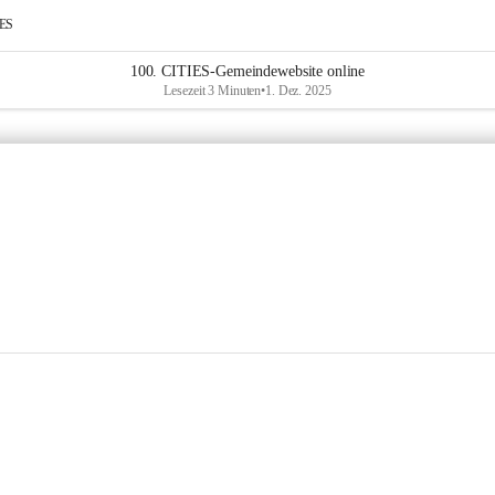
IES
100. CITIES-Gemeindewebsite online
Lesezeit 3 Minuten
•
1. Dez. 2025